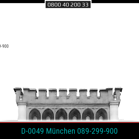
0800 40 200 33
9-900
D-0049 München 089-299-900